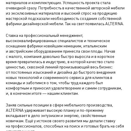
материалов и комплектующих. Успешность проекта стала
очевидной сразу. Потребность в качественной авторской мебели
из эксклюзивных материалов и высокий спрос на продукцию
мастерской подсказали необходимость создания собственной
фабрики дизайнерской мебели. Так на свет появилась ALTERNA.
Ставка на профессиональный менеджмент,
высококвалифицированных специалистов и техническое
оснащение фабрики новейшим немецким, итальянским
и австрийским оборудованием принесла свои плоды. Начав
с малого, компания довольно быстро выросла и в короткое
время превратилась в индустрию, в которой качество стало
ценностью, сквозной линией пронизывающей весь бизнес:
от постоянных изысканий и дизайна до быстрого внедрения
новых технологий и современного сервиса для клиентов.в
команды и заботимся о том, чтобы труд каждого был
комфортным и приносил удовлетворение и самим сотрудникам,
и, в конечном итоге — нашим клиентам.
Заняв сильные позиции в сфере мебельного производства,
ALTERNA удерживает высокую планку и
по-прежнему
вкладывает в дело энтузиазм и энергию, свойственные
новичкам. Ещё у истоков своего развития мы делали ставку
на профессионалов, способных на поиск и готовых брать на себя