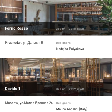
Forno Rosso
250 м² 2018 YEAR
Krasnodar, ул.Дальняя 8
Designers
Nadejda Polyakova
Davidoff
320 м² 2019 YEAR
Moscow, ул.Малая Бронная 24
Designers
Mauro Angelini (Italy)