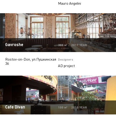
Mauro Angelini
Gavroshe
300 м² 2017 YEAR
Rostov-on-Don, ул.Пушкинская
Designers
36
AD project
Cafe Divan
100 м² 2010 YEAR